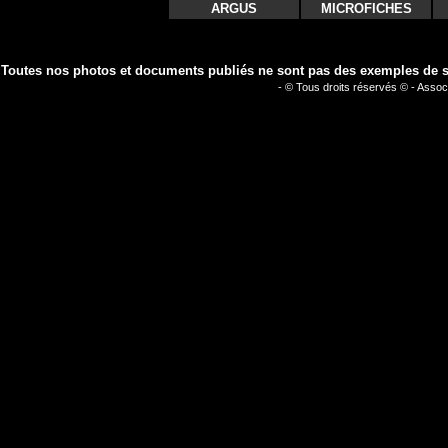
ARGUS
MICROFICHES
Toutes nos photos et documents publiés ne sont pas des exemples de séc
- © Tous droits réservés © - Assoc
Louis à Pont de Va
Magny 2007 un grand p